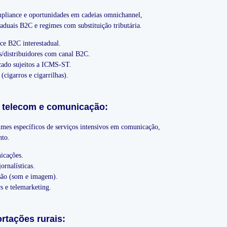
pliance e oportunidades em cadeias omnichannel,
taduais B2C e regimes com substituição tributária.
e B2C interestadual.
s/distribuidores com canal B2C.
cado sujeitos a ICMS-ST.
(cigarros e cigarrilhas).
, telecom e comunicação:
mes específicos de serviços intensivos em comunicação,
nto.
icações.
ornalísticas.
são (som e imagem).
rs e telemarketing.
rtações rurais: