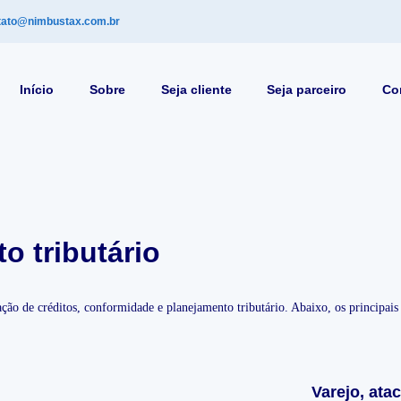
tato@nimbustax.com.br
Início
Sobre
Seja cliente
Seja parceiro
Co
 tributário
ão de créditos, conformidade e planejamento tributário. Abaixo, os principais 
Varejo, at