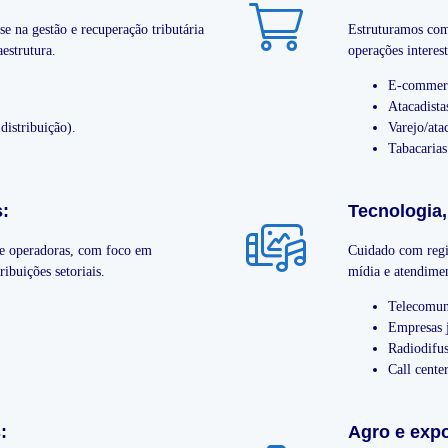
e na gestão e recuperação tributária
Estruturamos com
aestrutura.
operações interes
E-commerc
Atacadista
distribuição).
Varejo/ata
Tabacarias 
:
Tecnologia
s e operadoras, com foco em
Cuidado com regi
ibuições setoriais.
mídia e atendime
Telecomun
Empresas j
Radiodifu
Call cente
:
Agro e expo